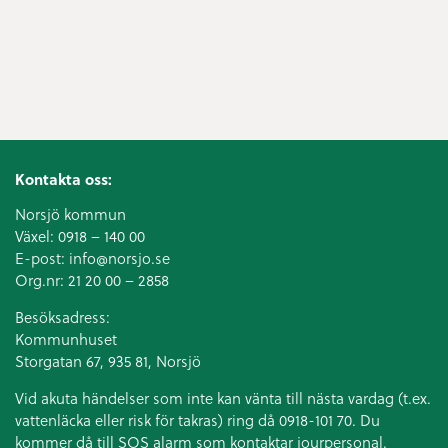
Kontakta oss:
Norsjö kommun
Växel:
0918 – 140 00
E-post:
info@norsjo.se
Org.nr: 21 20 00 – 2858
Besöksadress:
Kommunhuset
Storgatan 67, 935 81, Norsjö
Vid akuta händelser som inte kan vänta till nästa vardag (t.ex.
vattenläcka eller
risk för takras
) ring då 0918-101 70. Du
kommer då till SOS alarm som kontaktar jourpersonal.