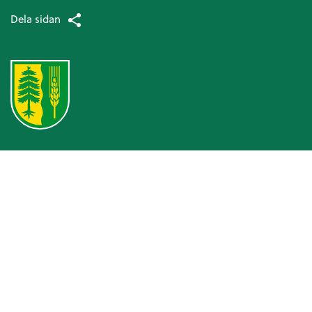
Dela sidan
Omsorg och hjälp
Hälso- och sjukvård
Patientsäkerhetsberättelse
Medicinska enheten
Arbetsterapi
Avancerad hemsjukvård
Patientnämnden
Ansvarsfördelning kommun och landsting
Hjälpmedel och bostadsanpassning
Bostadsanpassningsbidrag
Att ansöka om bostadsanpassningsbidrag