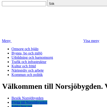
Sök
Meny
Visa meny
Omsorg och hjälp
Bygga, bo och miljö
Utbildning och barnomsorg
Trafik och infrastruktur
Kultur och fritid
Näringsliv och arbete
Kommun och politik
Välkommen till Norsjöbygden. 
Besök Norsjöbygden
Flytta till Norsjöbygden
Jobba hos oss