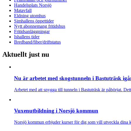
Handelsplats Norsjö
Matavfall
Eldning utomhus
Simhallens öppettider
Nytt abonnemang fritidshus
Fritidsanläggningar
Ishallens tider
Bredband/fiber/driftstatus
Aktuellt just nu
Nu är arbetet med skogstunneln i Bastuträsk ig
Arbetet med att snygga till tunneln i Bastuträsk är påbörjat. D
Vuxenutbildning i Norsjö kommun
Norsjö kommun erbjuder kurser för dig som vill utveckla dina ku