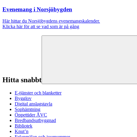
Evenemang i Norsjöbygden
Här hittar du Norsjöbygdens evenemangskalender.
Klicka här för att se vad som är på gång
Hitta snabbt
E-tjänster och blanketter
Bygglov
Digital anslagstavla
Sophämtning
Öppettider ÅVC
Bredbandsutbyggnad
Bibliotek
Knut’n
Felanmälan och journummer