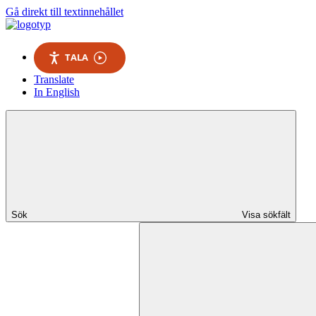
Gå direkt till textinnehållet
TALA
Translate
In English
Sök
Visa sökfält