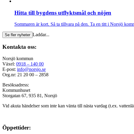
Hitta till bygdens utflyktsmål och nöjen
Sommaren är kort. Så ta tillvara på den. Ta en titt i Norsjö 
Laddar...
Se fler nyheter
Kontakta oss:
Norsjö kommun
Växel:
0918 – 140 00
E-post:
info@norsjo.se
Org.nr: 21 20 00 – 2858
Besöksadress:
Kommunhuset
Storgatan 67, 935 81, Norsjö
Vid akuta händelser som inte kan vänta till nästa vardag (t.ex. vattenl
Öppettider: