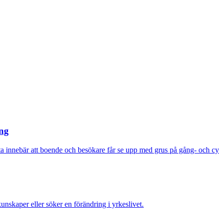
ång
etta innebär att boende och besökare får se upp med grus på gång- och c
nskaper eller söker en förändring i yrkeslivet.