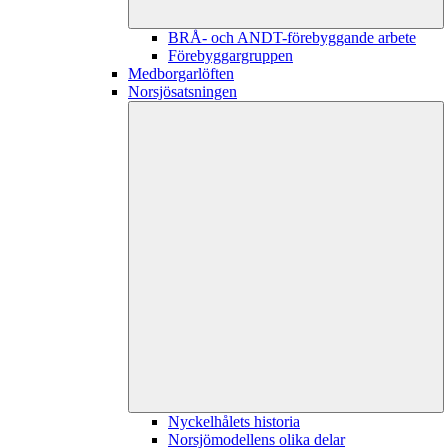
BRÅ- och ANDT-förebyggande arbete
Förebyggargruppen
Medborgarlöften
Norsjösatsningen
Nyckelhålets historia
Norsjömodellens olika delar