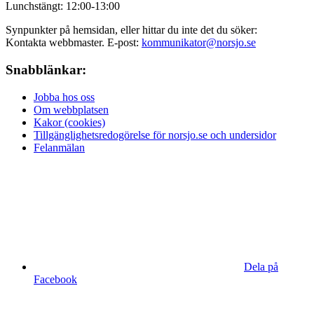
Lunchstängt: 12:00-13:00
Synpunkter på hemsidan, eller hittar du inte det du söker:
Kontakta webbmaster. E-post:
kommunikator@norsjo.se
Snabblänkar:
Jobba hos oss
Om webbplatsen
Kakor (cookies)
Tillgänglighetsredogörelse för norsjo.se och undersidor
Felanmälan
Dela på
Facebook