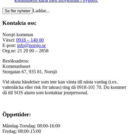
kommunens karta med utflyktsmål i bygden.
Laddar...
Se fler nyheter
Kontakta oss:
Norsjö kommun
Växel:
0918 – 140 00
E-post:
info@norsjo.se
Org.nr: 21 20 00 – 2858
Besöksadress:
Kommunhuset
Storgatan 67, 935 81, Norsjö
Vid akuta händelser som inte kan vänta till nästa vardag (t.ex.
vattenläcka eller
risk för takras
) ring då 0918-101 70. Du kommer
då till SOS alarm som kontaktar jourpersonal.
Öppettider:
Måndag-Torsdag: 08:00-16:00
Fredag: 08:00-15:00