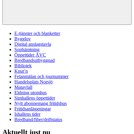
E-tjänster och blanketter
Bygglov
Digital anslagstavla
Sophämtning
Öppettider ÅVC
Bredbandsutbyggnad
Bibliotek
Knut’n
Felanmälan och journummer
Handelsplats Norsjö
Matavfall
Eldning utomhus
Simhallens öppettider
Nytt abonnemang fritidshus
Fritidsanläggningar
Ishallens tider
Bredband/fiber/driftstatus
Aktuellt just nu