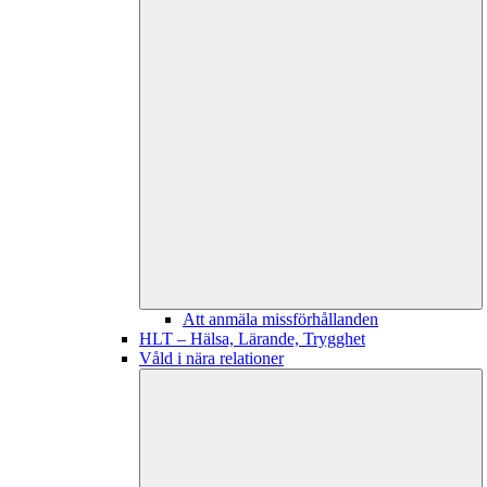
Att anmäla missförhållanden
HLT – Hälsa, Lärande, Trygghet
Våld i nära relationer