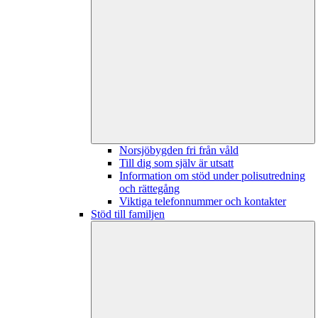
Norsjöbygden fri från våld
Till dig som själv är utsatt
Information om stöd under polisutredning
och rättegång
Viktiga telefonnummer och kontakter
Stöd till familjen