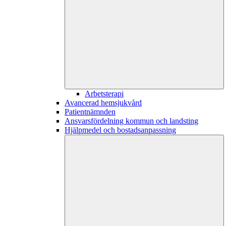
Arbetsterapi
Avancerad hemsjukvård
Patientnämnden
Ansvarsfördelning kommun och landsting
Hjälpmedel och bostadsanpassning