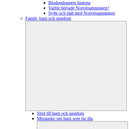
Blodomloppets historia
Varför började Norsjösatsningen?
Syfte och mål med Norsjösatsningen
Familj, barn och ungdom
Stöd till barn och ungdom
Misstanke om barn som far illa