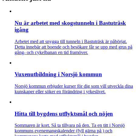
Nu är arbetet med skogstunneln i Bastuträsk
igång
Arbetet med att snygga till tunneln i Bastuträsk är påbörjat.
Detta innebär att boende och besökare får se upp med grus på
gång- och cykelbanan en tid framöver.
Vuxenutbildning i Norsjö kommun
Norsjö kommun erbjuder kurser för dig som vill utveckla dina
kunskaper eller söker en förändring i yrkeslivet.
Hitta till bygdens utflyktsmål och nöjen
Sommaren är kort. Så ta tillvara på den. Ta en titt i Norsjö
kommuns evenemangskalender (fyll gärna på ) och