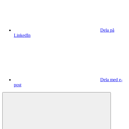
Dela på
LinkedIn
Dela med e-
post