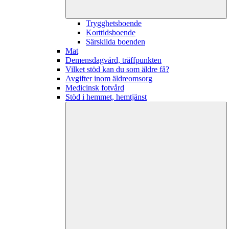
Trygghetsboende
Korttidsboende
Särskilda boenden
Mat
Demensdagvård, träffpunkten
Vilket stöd kan du som äldre få?
Avgifter inom äldreomsorg
Medicinsk fotvård
Stöd i hemmet, hemtjänst