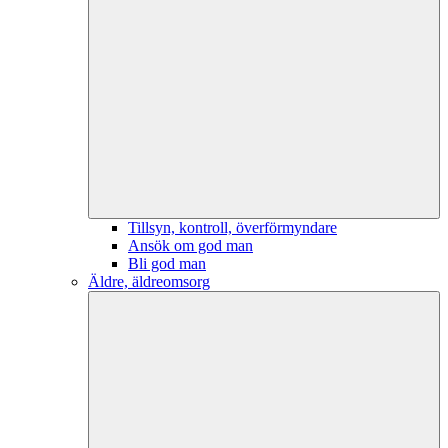
Tillsyn, kontroll, överförmyndare
Ansök om god man
Bli god man
Äldre, äldreomsorg