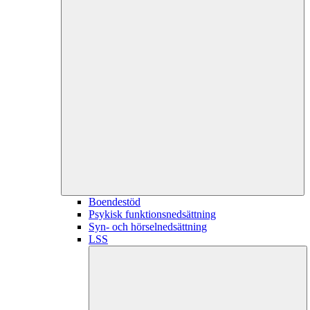
Boendestöd
Psykisk funktionsnedsättning
Syn- och hörselnedsättning
LSS