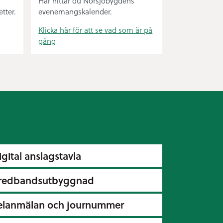
Här hittar du Norsjöbygdens
tter.
evenemangskalender.
Klicka här för att se vad som är på
gång
igital anslagstavla
redbandsutbyggnad
elanmälan och journummer