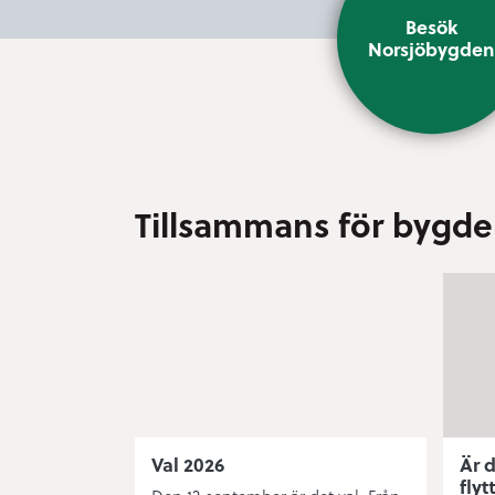
Besök
Norsjöbygde
Tillsammans för bygde
Val 2026
Är d
flyt