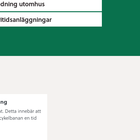
ldning utomhus
ritidsanläggningar
ång
t. Detta innebär att
cykelbanan en tid