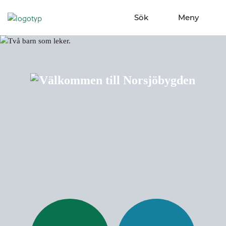
Sök
Meny
Visa sökfält
Visa meny
Välkommen till Nor