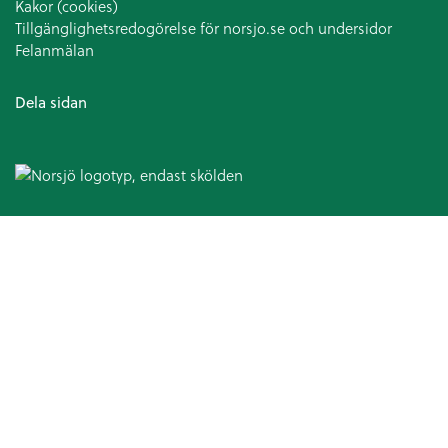
Kakor (cookies)
Tillgänglighetsredogörelse för norsjo.se och undersidor
Felanmälan
Dela sidan
Omsorg och hjälp
Hälso- och sjukvård
Patientsäkerhetsberättelse
Medicinska enheten
Arbetsterapi
Avancerad hemsjukvård
Patientnämnden
Ansvarsfördelning kommun och landsting
Hjälpmedel och bostadsanpassning
Bostadsanpassningsbidrag
Att ansöka om bostadsanpassningsbidrag