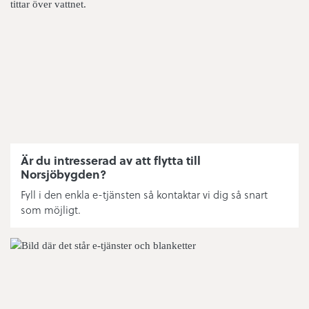
Matavfall
Eldning utomhus
Simhallens öppettider
Nytt abonnemang fritidshus
Fritidsanläggningar
Är du intresserad av att flytta till
Norsjöbygden?
Ishallens tider
Fyll i den enkla e-tjänsten så kontaktar vi dig så snart
som möjligt.
Bredband/fiber/driftstatus