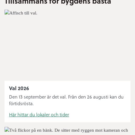
Tillsammans för bygdens bästa
Bygglov
Digital anslagstavla
Sophämtning
Öppettider ÅVC
Bredbandsutbyggnad
Bibliotek
Val 2026
Knut’n
Den 13 september är det val. Från den 26 augusti kan du
förtidsrösta.
Felanmälan och journummer
Här hittar du lokaler och tider
Handelsplats Norsjö