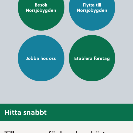
Besök
Flytta till
Norsjöbygden
Norsjöbygden
Jobba hos oss
Etablera företag
Hitta snabbt
E-tjänster och blanketter