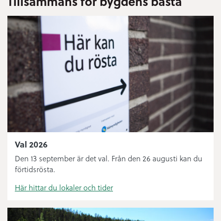
Tillsammans för bygdens bästa
Bygglov
Digital anslagstavla
Sophämtning
Öppettider ÅVC
Bredbandsutbyggnad
Bibliotek
Val 2026
Knut’n
Den 13 september är det val. Från den 26 augusti kan du
förtidsrösta.
Felanmälan och journummer
Här hittar du lokaler och tider
Handelsplats Norsjö