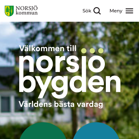
Sök
Meny
Visa sökfält
Visa meny
Välkommen till Nor