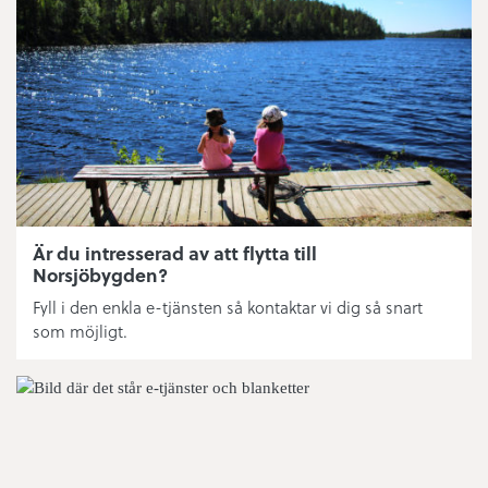
Matavfall
Eldning utomhus
Simhallens öppettider
Nytt abonnemang fritidshus
Fritidsanläggningar
Är du intresserad av att flytta till
Norsjöbygden?
Ishallens tider
Fyll i den enkla e-tjänsten så kontaktar vi dig så snart
som möjligt.
Bredband/fiber/driftstatus