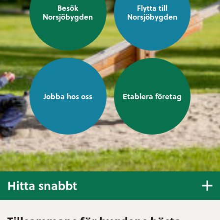
Besök
Flytta till
Norsjöbygden
Norsjöbygden
Jobba hos oss
Etablera företag
Hitta snabbt
E-tjänster och blanketter