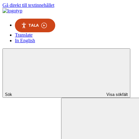
Gå direkt till textinnehållet
TALA
Translate
In English
Sök
Visa sökfält