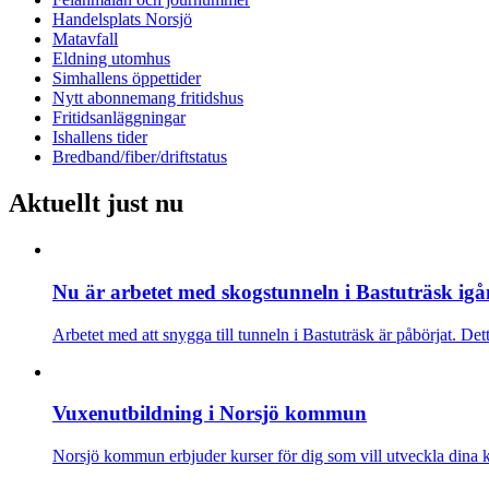
Handelsplats Norsjö
Matavfall
Eldning utomhus
Simhallens öppettider
Nytt abonnemang fritidshus
Fritidsanläggningar
Ishallens tider
Bredband/fiber/driftstatus
Aktuellt just nu
Nu är arbetet med skogstunneln i Bastuträsk ig
Arbetet med att snygga till tunneln i Bastuträsk är påbörjat. D
Vuxenutbildning i Norsjö kommun
Norsjö kommun erbjuder kurser för dig som vill utveckla dina ku