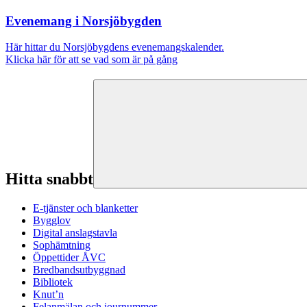
Evenemang i Norsjöbygden
Här hittar du Norsjöbygdens evenemangskalender.
Klicka här för att se vad som är på gång
Hitta snabbt
E-tjänster och blanketter
Bygglov
Digital anslagstavla
Sophämtning
Öppettider ÅVC
Bredbandsutbyggnad
Bibliotek
Knut’n
Felanmälan och journummer