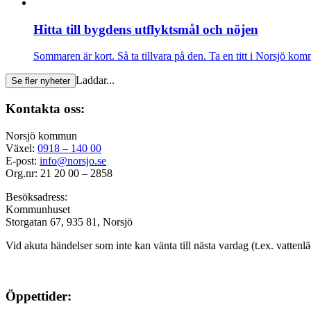
Hitta till bygdens utflyktsmål och nöjen
Sommaren är kort. Så ta tillvara på den. Ta en titt i Norsjö 
Laddar...
Se fler nyheter
Kontakta oss:
Norsjö kommun
Växel:
0918 – 140 00
E-post:
info@norsjo.se
Org.nr: 21 20 00 – 2858
Besöksadress:
Kommunhuset
Storgatan 67, 935 81, Norsjö
Vid akuta händelser som inte kan vänta till nästa vardag (t.ex. vattenl
Öppettider: