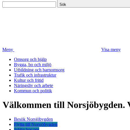
Sök
Meny
Visa meny
Omsorg och hjälp
Bygga, bo och miljö
Utbildning och barnomsorg
Trafik och infrastruktur
Kultur och fritid
Näringsliv och arbete
Kommun och politik
Välkommen till Norsjöbygden. 
Besök Norsjöbygden
Flytta till Norsjöbygden
Jobba hos oss