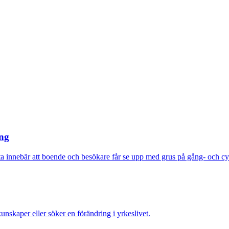
ång
etta innebär att boende och besökare får se upp med grus på gång- och c
nskaper eller söker en förändring i yrkeslivet.