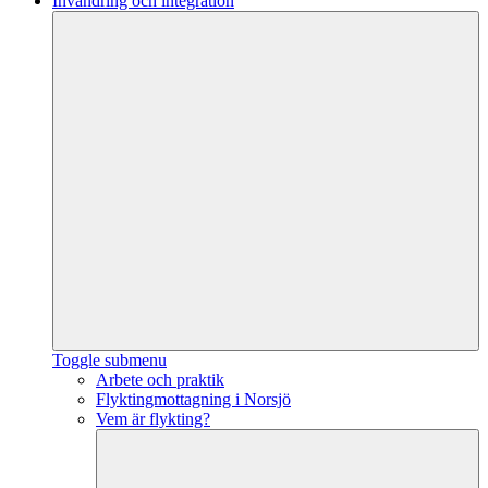
Invandring och integration
Toggle submenu
Arbete och praktik
Flyktingmottagning i Norsjö
Vem är flykting?