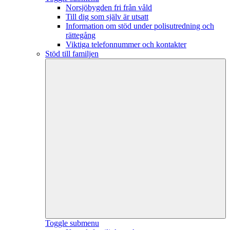
Norsjöbygden fri från våld
Till dig som själv är utsatt
Information om stöd under polisutredning och
rättegång
Viktiga telefonnummer och kontakter
Stöd till familjen
Toggle submenu