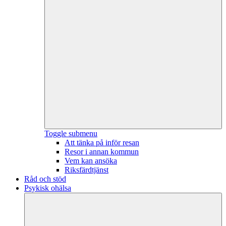
Toggle submenu
Att tänka på inför resan
Resor i annan kommun
Vem kan ansöka
Riksfärdtjänst
Råd och stöd
Psykisk ohälsa