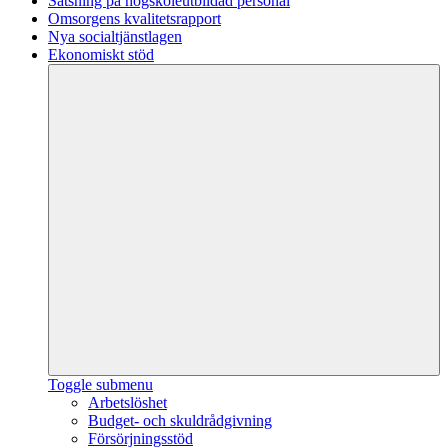
Satsning på högskoleutbildad personal
Omsorgens kvalitetsrapport
Nya socialtjänstlagen
Ekonomiskt stöd
Toggle submenu
Arbetslöshet
Budget- och skuldrådgivning
Försörjningsstöd