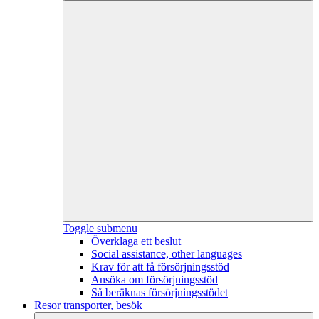
Toggle submenu
Överklaga ett beslut
Social assistance, other languages
Krav för att få försörjningsstöd
Ansöka om försörjningsstöd
Så beräknas försörjningsstödet
Resor transporter, besök