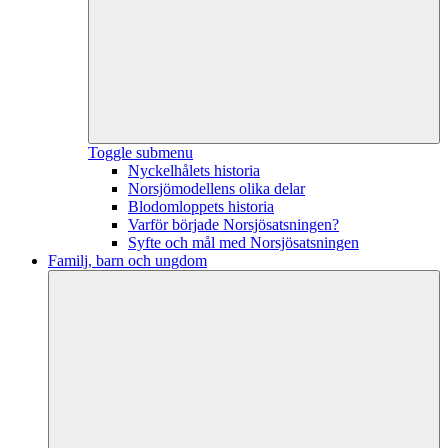
Toggle submenu
Nyckelhålets historia
Norsjömodellens olika delar
Blodomloppets historia
Varför började Norsjösatsningen?
Syfte och mål med Norsjösatsningen
Familj, barn och ungdom