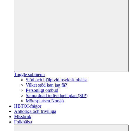
Toggle submenu
Stöd och hjälp vid psykisk ohälsa
Vilket stöd kan jag få?
Personligt ombud
Samordnad individuell plan (SIP)
Mötesplatsen Norsjö
HBTQI-frågor
Anhöriga och frivilliga
Missbruk
Folkhälsa