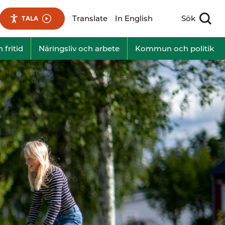
Translate
In English
Sök
TALA
Visa sökfält
 fritid
Näringsliv och arbete
Kommun och politik