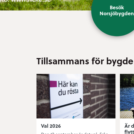
Besök
Norsjöbygde
Tillsammans för bygde
Val 2026
Är d
flyt