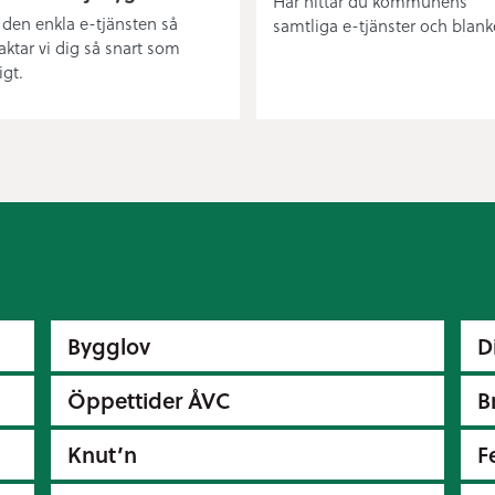
Här hittar du kommunens
i den enkla e-tjänsten så
samtliga e-tjänster och blanke
aktar vi dig så snart som
igt.
Bygglov
D
Öppettider ÅVC
B
Knut’n
F