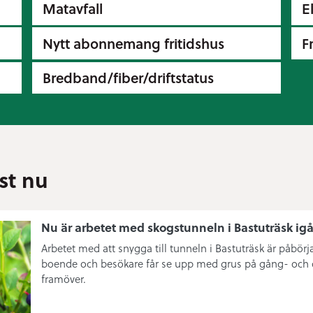
Matavfall
E
Nytt abonnemang fritidshus
F
Bredband/fiber/driftstatus
ust nu
Nu är arbetet med skogstunneln i Bastuträsk ig
Arbetet med att snygga till tunneln i Bastuträsk är påbörja
boende och besökare får se upp med grus på gång- och 
framöver.