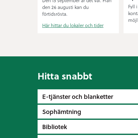
Den 13 september är det val. Från
Fyll 
den 26 augusti kan du
kont
förtidsrösta.
möjl
Här hittar du lokaler och tider
Hitta snabbt
E-tjänster och blanketter
Sophämtning
Bibliotek