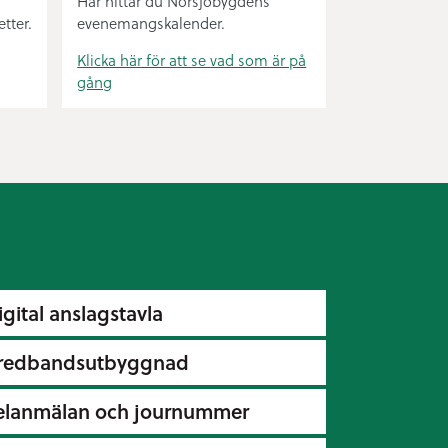
Här hittar du Norsjöbygdens
tter.
evenemangskalender.
Klicka här för att se vad som är på
gång
igital anslagstavla
redbandsutbyggnad
elanmälan och journummer