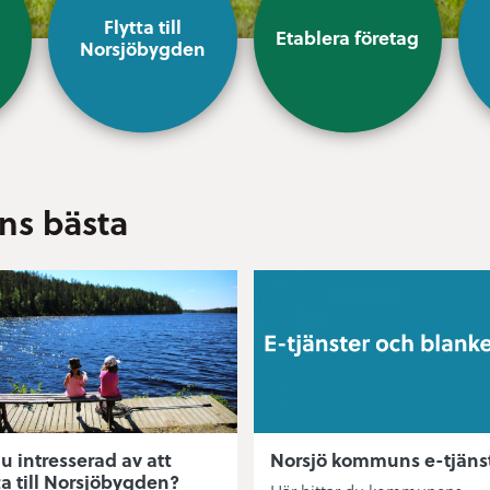
Flytta till
Etablera företag
n
Norsjöbygden
ns bästa
u intresserad av att
Norsjö kommuns e-tjäns
ta till Norsjöbygden?