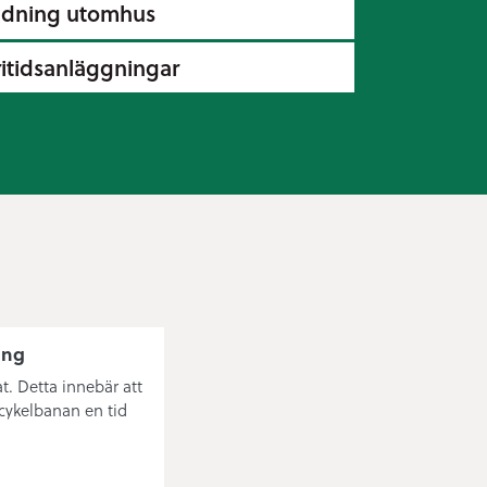
ldning utomhus
ritidsanläggningar
ång
t. Detta innebär att
cykelbanan en tid