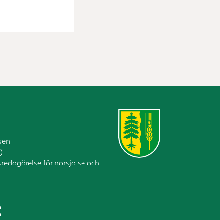
sen
)
sredogörelse för norsjo.se och