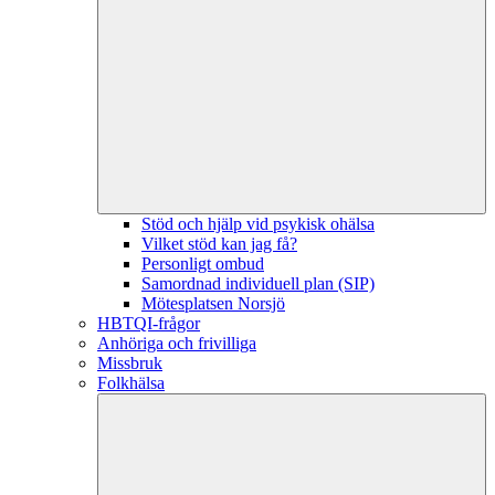
Stöd och hjälp vid psykisk ohälsa
Vilket stöd kan jag få?
Personligt ombud
Samordnad individuell plan (SIP)
Mötesplatsen Norsjö
HBTQI-frågor
Anhöriga och frivilliga
Missbruk
Folkhälsa