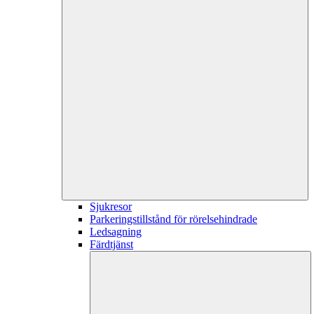
Sjukresor
Parkeringstillstånd för rörelsehindrade
Ledsagning
Färdtjänst