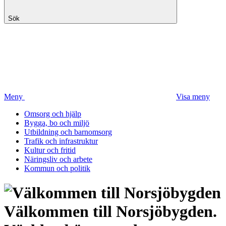
Sök
Meny
Visa meny
Omsorg och hjälp
Bygga, bo och miljö
Utbildning och barnomsorg
Trafik och infrastruktur
Kultur och fritid
Näringsliv och arbete
Kommun och politik
Välkommen till Norsjöbygden.