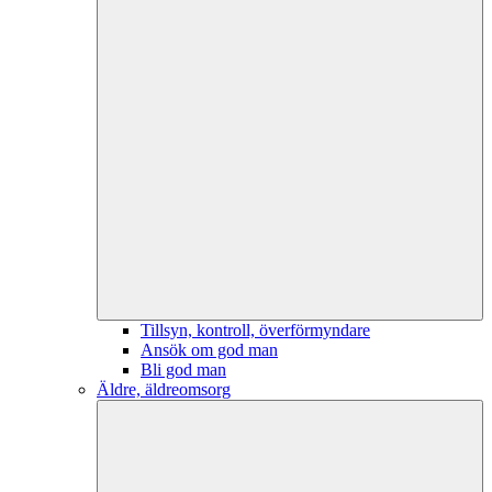
Tillsyn, kontroll, överförmyndare
Ansök om god man
Bli god man
Äldre, äldreomsorg