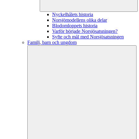
Nyckelhålets historia
Norsjömodellens olika delar
Blodomloppets historia
Varför började Norsjösatsningen?
Syfte och mål med Norsjösatsningen
Familj, barn och ungdom