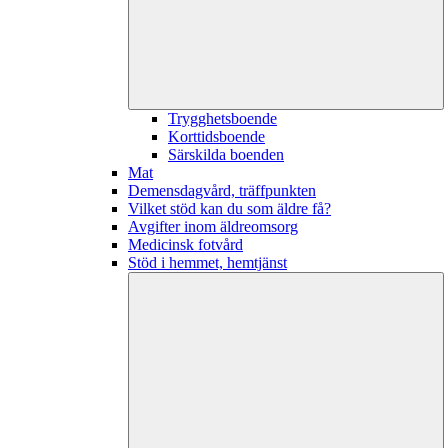
Trygghetsboende
Korttidsboende
Särskilda boenden
Mat
Demensdagvård, träffpunkten
Vilket stöd kan du som äldre få?
Avgifter inom äldreomsorg
Medicinsk fotvård
Stöd i hemmet, hemtjänst