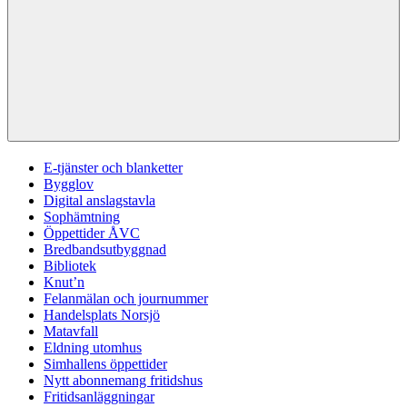
E-tjänster och blanketter
Bygglov
Digital anslagstavla
Sophämtning
Öppettider ÅVC
Bredbandsutbyggnad
Bibliotek
Knut’n
Felanmälan och journummer
Handelsplats Norsjö
Matavfall
Eldning utomhus
Simhallens öppettider
Nytt abonnemang fritidshus
Fritidsanläggningar