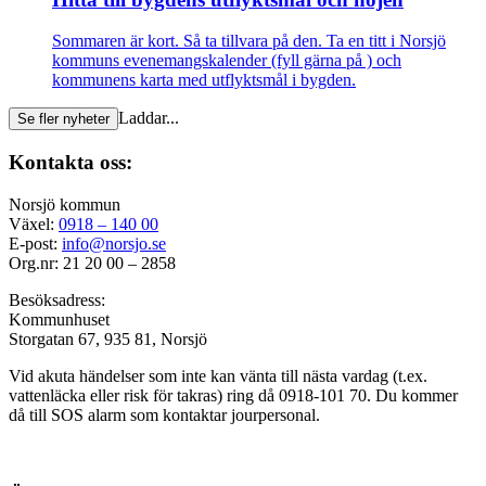
Sommaren är kort. Så ta tillvara på den. Ta en titt i Norsjö
kommuns evenemangskalender (fyll gärna på ) och
kommunens karta med utflyktsmål i bygden.
Laddar...
Se fler nyheter
Kontakta oss:
Norsjö kommun
Växel:
0918 – 140 00
E-post:
info@norsjo.se
Org.nr: 21 20 00 – 2858
Besöksadress:
Kommunhuset
Storgatan 67, 935 81, Norsjö
Vid akuta händelser som inte kan vänta till nästa vardag (t.ex.
vattenläcka eller
risk för takras
) ring då 0918-101 70. Du kommer
då till SOS alarm som kontaktar jourpersonal.