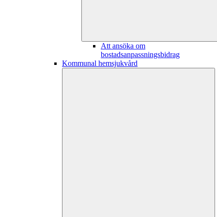
Att ansöka om
bostadsanpassningsbidrag
Kommunal hemsjukvård