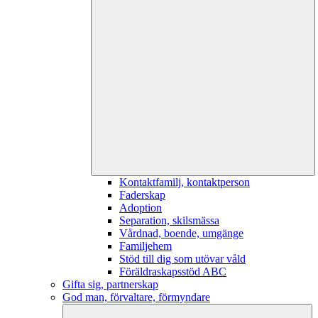
Kontaktfamilj, kontaktperson
Faderskap
Adoption
Separation, skilsmässa
Vårdnad, boende, umgänge
Familjehem
Stöd till dig som utövar våld
Föräldraskapsstöd ABC
Gifta sig, partnerskap
God man, förvaltare, förmyndare