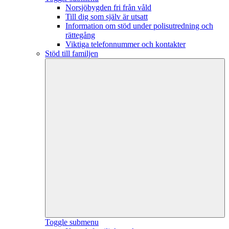
Norsjöbygden fri från våld
Till dig som själv är utsatt
Information om stöd under polisutredning och
rättegång
Viktiga telefonnummer och kontakter
Stöd till familjen
Toggle submenu