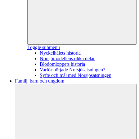
Toggle submenu
Nyckelhålets historia
Norsjömodellens olika delar
Blodomloppets historia
Varför började Norsjösatsningen?
Syfte och mål med Norsjösatsningen
Familj, barn och ungdom