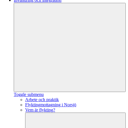
Invandring och integration
Toggle submenu
Arbete och praktik
Flyktingmottagning i Norsjö
Vem är flykting?