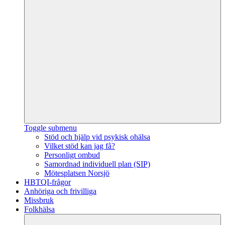
Toggle submenu
Stöd och hjälp vid psykisk ohälsa
Vilket stöd kan jag få?
Personligt ombud
Samordnad individuell plan (SIP)
Mötesplatsen Norsjö
HBTQI-frågor
Anhöriga och frivilliga
Missbruk
Folkhälsa