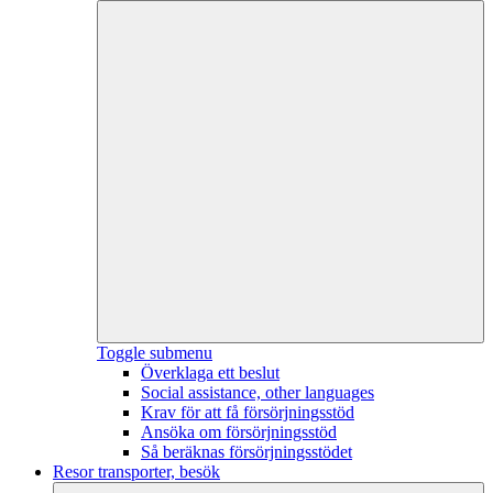
Toggle submenu
Överklaga ett beslut
Social assistance, other languages
Krav för att få försörjningsstöd
Ansöka om försörjningsstöd
Så beräknas försörjningsstödet
Resor transporter, besök