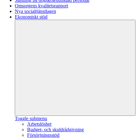
Satsning på högskoleutbildad personal
Omsorgens kvalitetsrapport
Nya socialtjänstlagen
Ekonomiskt stöd
Toggle submenu
Arbetslöshet
Budget- och skuldrådgivning
Försörjningsstöd