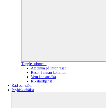
Toggle submenu
Att tänka på inför resan
Resor i annan kommun
Vem kan ansöka
Riksfärdtjänst
Råd och stöd
Psykisk ohälsa