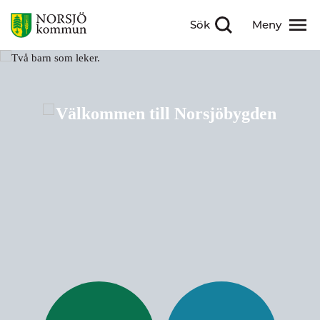
Sök
Meny
Visa sökfält
Visa meny
Välkommen till Nor