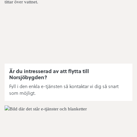
Matavfall
Eldning utomhus
Simhallens öppettider
Nytt abonnemang fritidshus
Fritidsanläggningar
Är du intresserad av att flytta till
Norsjöbygden?
Ishallens tider
Fyll i den enkla e-tjänsten så kontaktar vi dig så snart
som möjligt.
Bredband/fiber/driftstatus