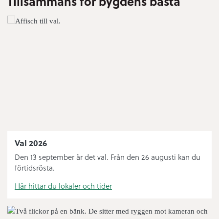
Tillsammans för bygdens bästa
Bygglov
Digital anslagstavla
Sophämtning
Öppettider ÅVC
Bredbandsutbyggnad
Bibliotek
Val 2026
Knut’n
Den 13 september är det val. Från den 26 augusti kan du
förtidsrösta.
Felanmälan och journummer
Här hittar du lokaler och tider
Handelsplats Norsjö