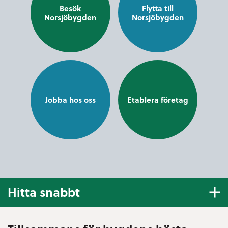
Besök
Flytta till
Norsjöbygden
Norsjöbygden
Jobba hos oss
Etablera företag
Hitta snabbt
E-tjänster och blanketter