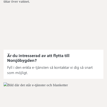
Matavfall
Eldning utomhus
Simhallens öppettider
Nytt abonnemang fritidshus
Fritidsanläggningar
Är du intresserad av att flytta till
Norsjöbygden?
Ishallens tider
Fyll i den enkla e-tjänsten så kontaktar vi dig så snart
som möjligt.
Bredband/fiber/driftstatus