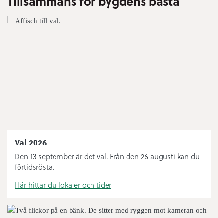
Tillsammans för bygdens bästa
Bygglov
Digital anslagstavla
Sophämtning
Öppettider ÅVC
Bredbandsutbyggnad
Bibliotek
Val 2026
Knut’n
Den 13 september är det val. Från den 26 augusti kan du
förtidsrösta.
Felanmälan och journummer
Här hittar du lokaler och tider
Handelsplats Norsjö