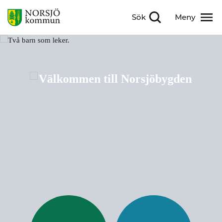
Sök
Meny
Visa sökfält
Visa meny
Välkommen till Nor