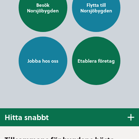
Besök
Flytta till
Norsjöbygden
Norsjöbygden
Jobba hos oss
Etablera företag
Hitta snabbt
E-tjänster och blanketter