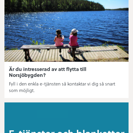
Matavfall
Eldning utomhus
Simhallens öppettider
Nytt abonnemang fritidshus
Fritidsanläggningar
Är du intresserad av att flytta till
Norsjöbygden?
Ishallens tider
Fyll i den enkla e-tjänsten så kontaktar vi dig så snart
som möjligt.
Bredband/fiber/driftstatus