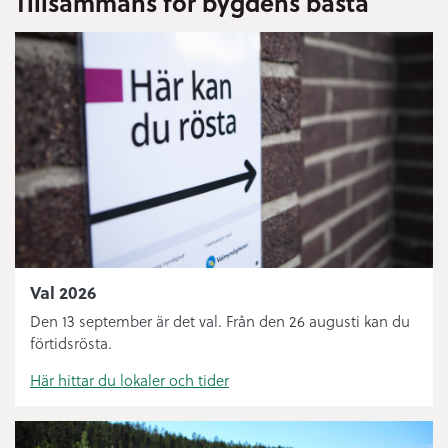
Tillsammans för bygdens bästa
Bygglov
Digital anslagstavla
Sophämtning
Öppettider ÅVC
Bredbandsutbyggnad
Bibliotek
Val 2026
Knut’n
Den 13 september är det val. Från den 26 augusti kan du
förtidsrösta.
Felanmälan och journummer
Här hittar du lokaler och tider
Handelsplats Norsjö