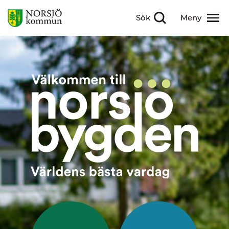
Sök
Meny
Visa sökfält
Visa meny
Välkommen till Nor