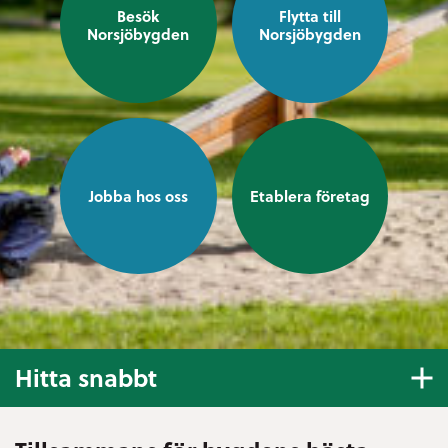
Besök
Flytta till
Norsjöbygden
Norsjöbygden
Jobba hos oss
Etablera företag
Hitta snabbt
E-tjänster och blanketter