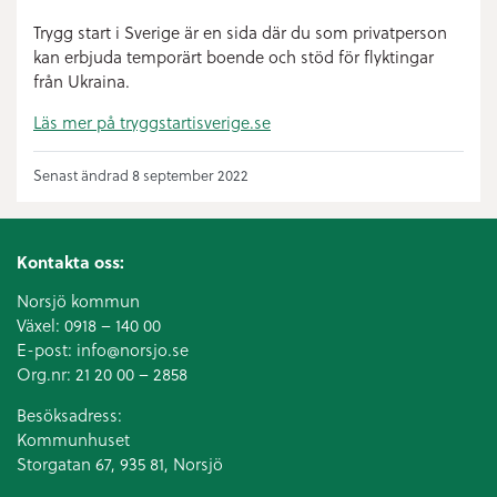
Trygg start i Sverige är en sida där du som privatperson
kan erbjuda temporärt boende och stöd för flyktingar
från Ukraina.
Läs mer på tryggstartisverige.se
Senast ändrad 8 september 2022
Kontakta oss:
Norsjö kommun
Växel:
0918 – 140 00
E-post:
info@norsjo.se
Org.nr: 21 20 00 – 2858
Besöksadress:
Kommunhuset
Storgatan 67, 935 81, Norsjö