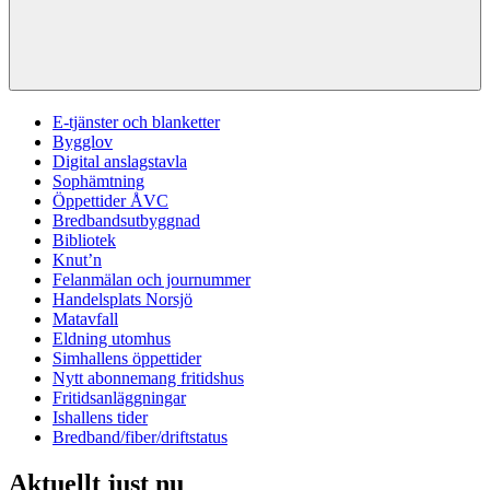
E-tjänster och blanketter
Bygglov
Digital anslagstavla
Sophämtning
Öppettider ÅVC
Bredbandsutbyggnad
Bibliotek
Knut’n
Felanmälan och journummer
Handelsplats Norsjö
Matavfall
Eldning utomhus
Simhallens öppettider
Nytt abonnemang fritidshus
Fritidsanläggningar
Ishallens tider
Bredband/fiber/driftstatus
Aktuellt just nu