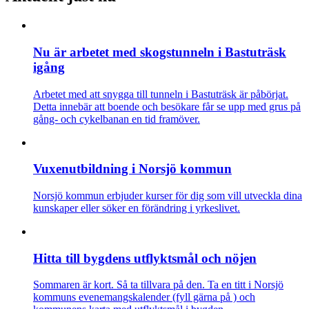
Nu är arbetet med skogstunneln i Bastuträsk
igång
Arbetet med att snygga till tunneln i Bastuträsk är påbörjat.
Detta innebär att boende och besökare får se upp med grus på
gång- och cykelbanan en tid framöver.
Vuxenutbildning i Norsjö kommun
Norsjö kommun erbjuder kurser för dig som vill utveckla dina
kunskaper eller söker en förändring i yrkeslivet.
Hitta till bygdens utflyktsmål och nöjen
Sommaren är kort. Så ta tillvara på den. Ta en titt i Norsjö
kommuns evenemangskalender (fyll gärna på ) och