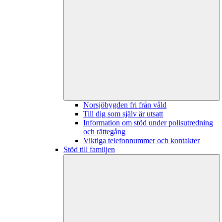
Norsjöbygden fri från våld
Till dig som själv är utsatt
Information om stöd under polisutredning
och rättegång
Viktiga telefonnummer och kontakter
Stöd till familjen