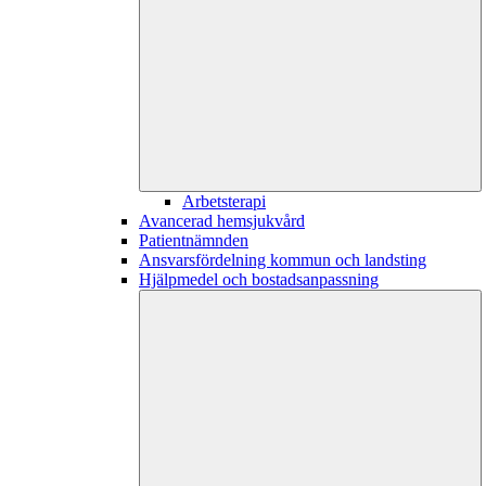
Arbetsterapi
Avancerad hemsjukvård
Patientnämnden
Ansvarsfördelning kommun och landsting
Hjälpmedel och bostadsanpassning