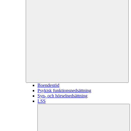
Boendestöd
Psykisk funktionsnedsättning
Syn- och hörselnedsättning
LSS