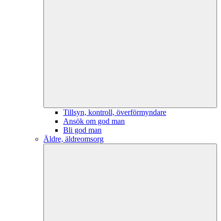
Tillsyn, kontroll, överförmyndare
Ansök om god man
Bli god man
Äldre, äldreomsorg