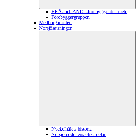
BRÅ- och ANDT-förebyggande arbete
Förebyggargruppen
Medborgarlöften
Norsjösatsningen
Nyckelhålets historia
Norsjömodellens olika delar