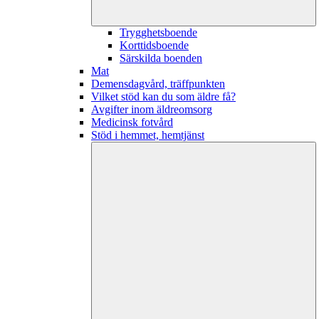
Trygghetsboende
Korttidsboende
Särskilda boenden
Mat
Demensdagvård, träffpunkten
Vilket stöd kan du som äldre få?
Avgifter inom äldreomsorg
Medicinsk fotvård
Stöd i hemmet, hemtjänst