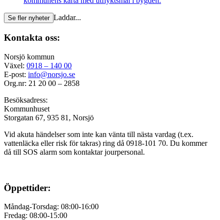
kommunens karta med utflyktsmål i bygden.
Laddar...
Se fler nyheter
Kontakta oss:
Norsjö kommun
Växel:
0918 – 140 00
E-post:
info@norsjo.se
Org.nr: 21 20 00 – 2858
Besöksadress:
Kommunhuset
Storgatan 67, 935 81, Norsjö
Vid akuta händelser som inte kan vänta till nästa vardag (t.ex.
vattenläcka eller
risk för takras
) ring då 0918-101 70. Du kommer
då till SOS alarm som kontaktar jourpersonal.
Öppettider:
Måndag-Torsdag: 08:00-16:00
Fredag: 08:00-15:00