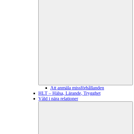
Att anmäla missförhållanden
HLT – Hälsa, Lärande, Trygghet
Våld i nära relationer