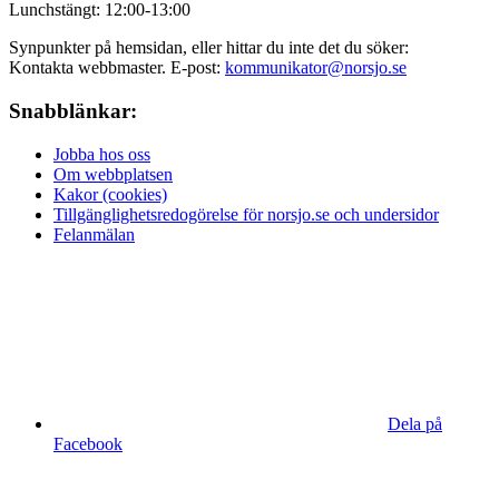
Lunchstängt: 12:00-13:00
Synpunkter på hemsidan, eller hittar du inte det du söker:
Kontakta webbmaster. E-post:
kommunikator@norsjo.se
Snabblänkar:
Jobba hos oss
Om webbplatsen
Kakor (cookies)
Tillgänglighetsredogörelse för norsjo.se och undersidor
Felanmälan
Dela på
Facebook