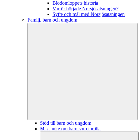
Blodomloppets historia
Varför började Norsjösatsningen?
Syfte och mål med Norsjösatsningen
Familj, barn och ungdom
Stöd till barn och ungdom
Misstanke om barn som far illa