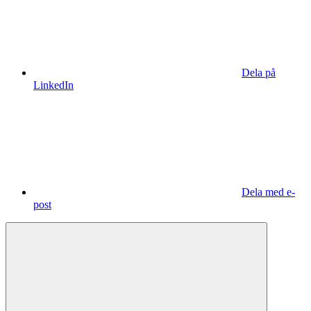
Dela på
LinkedIn
Dela med e-
post