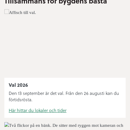
Tillsammans för bygdens bästa
Bygglov
Digital anslagstavla
Sophämtning
Öppettider ÅVC
Bredbandsutbyggnad
Bibliotek
Val 2026
Knut’n
Den 13 september är det val. Från den 26 augusti kan du
förtidsrösta.
Felanmälan och journummer
Här hittar du lokaler och tider
Handelsplats Norsjö