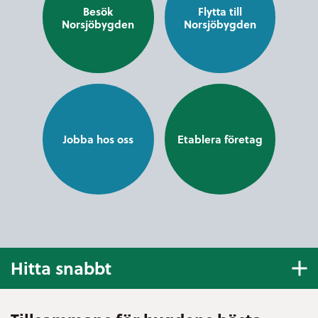
Besök
Flytta till
Norsjöbygden
Norsjöbygden
Jobba hos oss
Etablera företag
Hitta snabbt
E-tjänster och blanketter