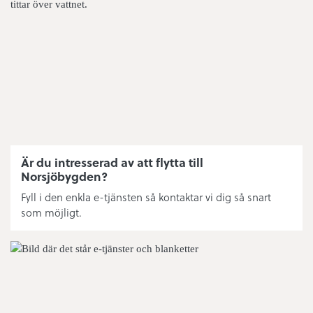
Matavfall
Eldning utomhus
Simhallens öppettider
Nytt abonnemang fritidshus
Fritidsanläggningar
Är du intresserad av att flytta till
Norsjöbygden?
Ishallens tider
Fyll i den enkla e-tjänsten så kontaktar vi dig så snart
som möjligt.
Bredband/fiber/driftstatus