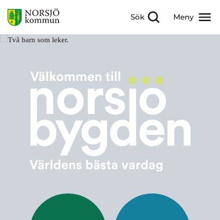
Sök
Meny
Visa sökfält
Visa meny
Välkommen till Nor