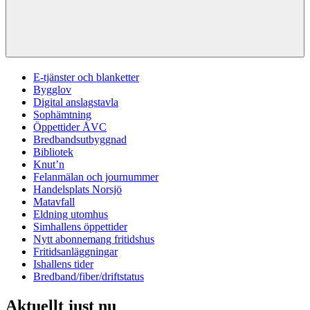
E-tjänster och blanketter
Bygglov
Digital anslagstavla
Sophämtning
Öppettider ÅVC
Bredbandsutbyggnad
Bibliotek
Knut’n
Felanmälan och journummer
Handelsplats Norsjö
Matavfall
Eldning utomhus
Simhallens öppettider
Nytt abonnemang fritidshus
Fritidsanläggningar
Ishallens tider
Bredband/fiber/driftstatus
Aktuellt just nu