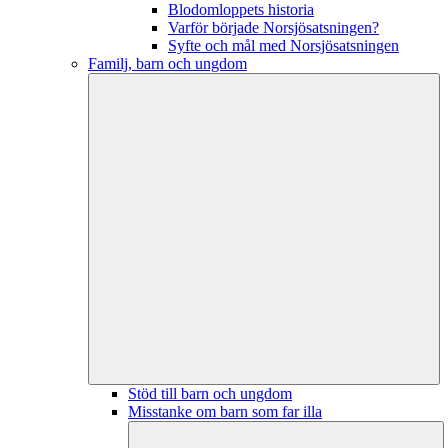
Blodomloppets historia
Varför började Norsjösatsningen?
Syfte och mål med Norsjösatsningen
Familj, barn och ungdom
Stöd till barn och ungdom
Misstanke om barn som far illa