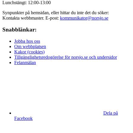
Lunchstängt: 12:00-13:00
Synpunkter på hemsidan, eller hittar du inte det du söker:
Kontakta webbmaster. E-post:
kommunikator@norsjo.se
Snabblänkar:
Jobba hos oss
Om webbplatsen
Kakor (cookies)
Tillgänglighetsredogörelse för norsjo.se och undersidor
Felanmälan
Dela på
Facebook