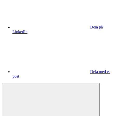
Dela på
LinkedIn
Dela med e-
post