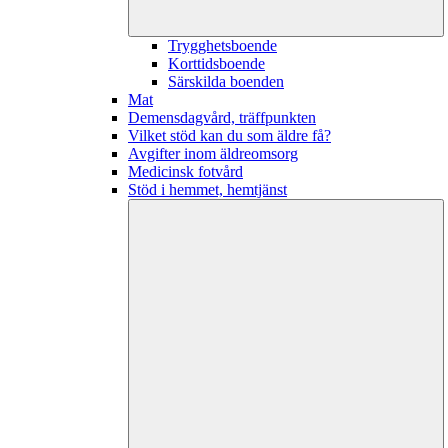
Trygghetsboende
Korttidsboende
Särskilda boenden
Mat
Demensdagvård, träffpunkten
Vilket stöd kan du som äldre få?
Avgifter inom äldreomsorg
Medicinsk fotvård
Stöd i hemmet, hemtjänst