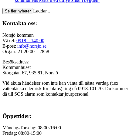
kommunens karta med utflyktsmål i bygden.
Laddar...
Se fler nyheter
Kontakta oss:
Norsjö kommun
Växel:
0918 – 140 00
E-post:
info@norsjo.se
Org.nr: 21 20 00 – 2858
Besöksadress:
Kommunhuset
Storgatan 67, 935 81, Norsjö
Vid akuta händelser som inte kan vänta till nästa vardag (t.ex.
vattenläcka eller
risk för takras
) ring då 0918-101 70. Du kommer
då till SOS alarm som kontaktar jourpersonal.
Öppettider:
Måndag-Torsdag: 08:00-16:00
Fredag: 08:00-15:00