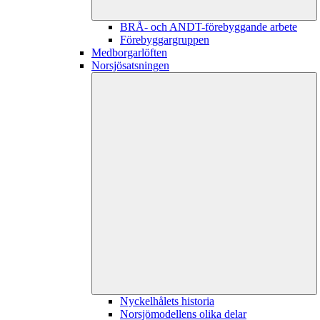
BRÅ- och ANDT-förebyggande arbete
Förebyggargruppen
Medborgarlöften
Norsjösatsningen
Nyckelhålets historia
Norsjömodellens olika delar