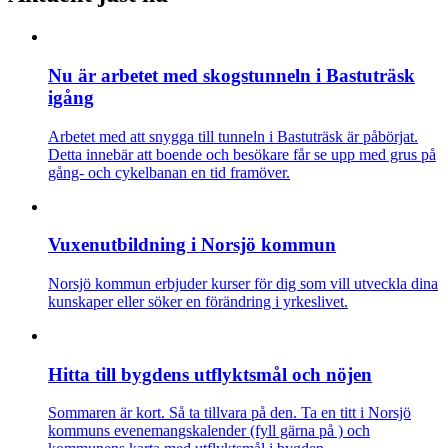
Nu är arbetet med skogstunneln i Bastuträsk
igång
Arbetet med att snygga till tunneln i Bastuträsk är påbörjat.
Detta innebär att boende och besökare får se upp med grus på
gång- och cykelbanan en tid framöver.
Vuxenutbildning i Norsjö kommun
Norsjö kommun erbjuder kurser för dig som vill utveckla dina
kunskaper eller söker en förändring i yrkeslivet.
Hitta till bygdens utflyktsmål och nöjen
Sommaren är kort. Så ta tillvara på den. Ta en titt i Norsjö
kommuns evenemangskalender (fyll gärna på ) och