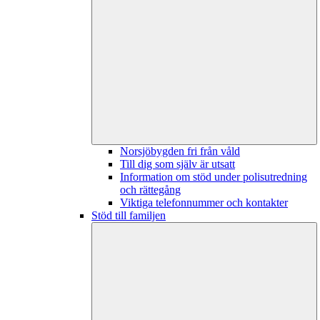
Norsjöbygden fri från våld
Till dig som själv är utsatt
Information om stöd under polisutredning
och rättegång
Viktiga telefonnummer och kontakter
Stöd till familjen