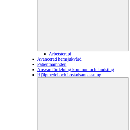
Arbetsterapi
Avancerad hemsjukvård
Patientnämnden
Ansvarsfördelning kommun och landsting
Hjälpmedel och bostadsanpassning