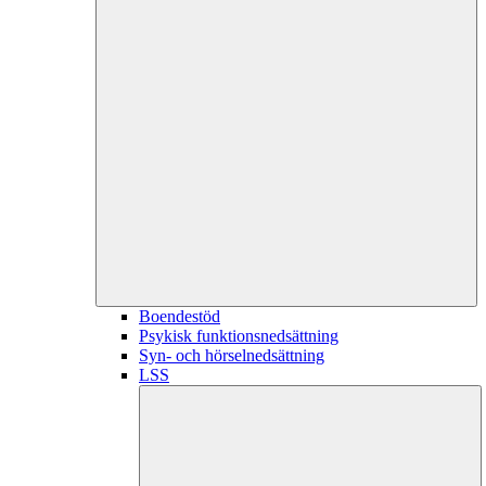
Boendestöd
Psykisk funktionsnedsättning
Syn- och hörselnedsättning
LSS