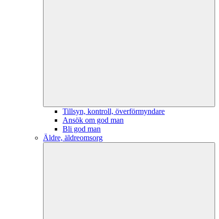
Tillsyn, kontroll, överförmyndare
Ansök om god man
Bli god man
Äldre, äldreomsorg