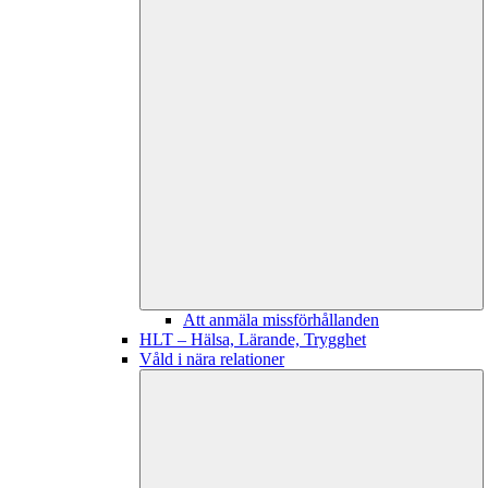
Att anmäla missförhållanden
HLT – Hälsa, Lärande, Trygghet
Våld i nära relationer