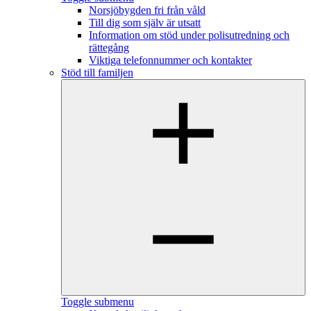
Norsjöbygden fri från våld
Till dig som själv är utsatt
Information om stöd under polisutredning och
rättegång
Viktiga telefonnummer och kontakter
Stöd till familjen
Toggle submenu