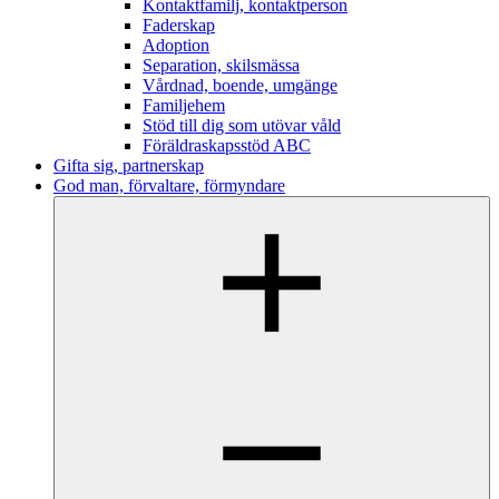
Kontaktfamilj, kontaktperson
Faderskap
Adoption
Separation, skilsmässa
Vårdnad, boende, umgänge
Familjehem
Stöd till dig som utövar våld
Föräldraskapsstöd ABC
Gifta sig, partnerskap
God man, förvaltare, förmyndare