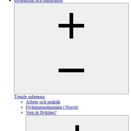
Invandring och integration
Toggle submenu
Arbete och praktik
Flyktingmottagning i Norsjö
Vem är flykting?