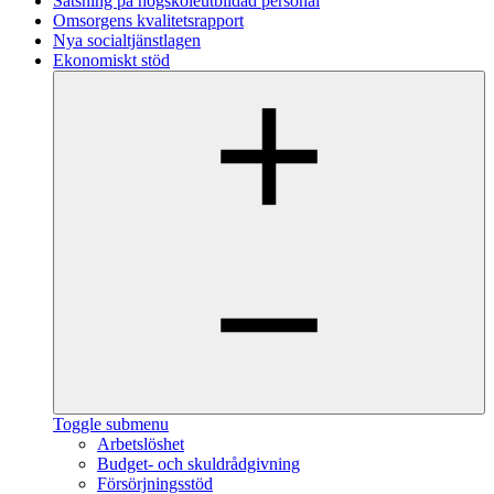
Satsning på högskoleutbildad personal
Omsorgens kvalitetsrapport
Nya socialtjänstlagen
Ekonomiskt stöd
Toggle submenu
Arbetslöshet
Budget- och skuldrådgivning
Försörjningsstöd