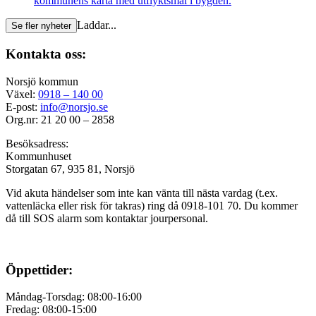
kommunens karta med utflyktsmål i bygden.
Laddar...
Se fler nyheter
Kontakta oss:
Norsjö kommun
Växel:
0918 – 140 00
E-post:
info@norsjo.se
Org.nr: 21 20 00 – 2858
Besöksadress:
Kommunhuset
Storgatan 67, 935 81, Norsjö
Vid akuta händelser som inte kan vänta till nästa vardag (t.ex.
vattenläcka eller
risk för takras
) ring då 0918-101 70. Du kommer
då till SOS alarm som kontaktar jourpersonal.
Öppettider:
Måndag-Torsdag: 08:00-16:00
Fredag: 08:00-15:00