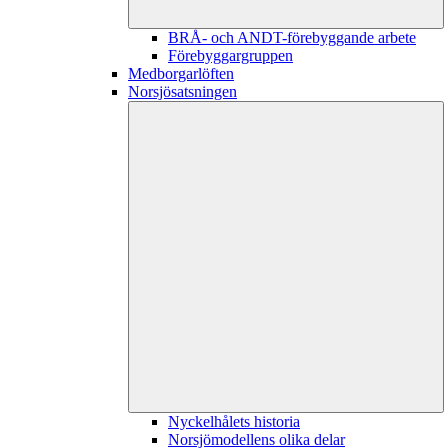
BRÅ- och ANDT-förebyggande arbete
Förebyggargruppen
Medborgarlöften
Norsjösatsningen
Nyckelhålets historia
Norsjömodellens olika delar