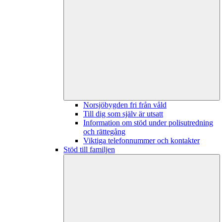
Norsjöbygden fri från våld
Till dig som själv är utsatt
Information om stöd under polisutredning
och rättegång
Viktiga telefonnummer och kontakter
Stöd till familjen