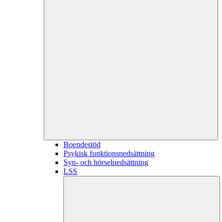
Boendestöd
Psykisk funktionsnedsättning
Syn- och hörselnedsättning
LSS