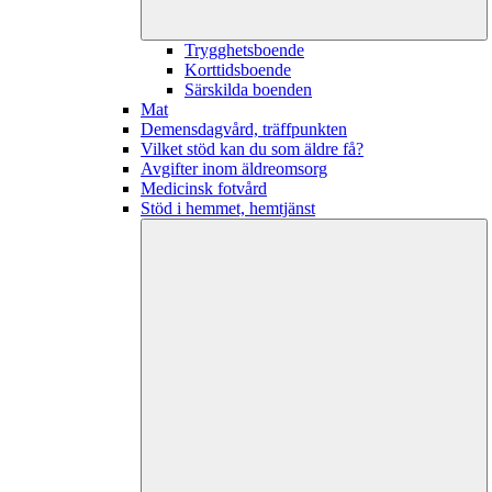
Trygghetsboende
Korttidsboende
Särskilda boenden
Mat
Demensdagvård, träffpunkten
Vilket stöd kan du som äldre få?
Avgifter inom äldreomsorg
Medicinsk fotvård
Stöd i hemmet, hemtjänst