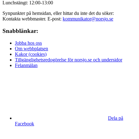
Lunchstängt: 12:00-13:00
Synpunkter på hemsidan, eller hittar du inte det du söker:
Kontakta webbmaster. E-post:
kommunikator@norsjo.se
Snabblänkar:
Jobba hos oss
Om webbplatsen
Kakor (cookies)
Tillgänglighetsredogörelse för norsjo.se och undersidor
Felanmälan
Dela på
Facebook