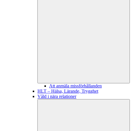
Att anmäla missförhållanden
HLT – Hälsa, Lärande, Trygghet
Våld i nära relationer