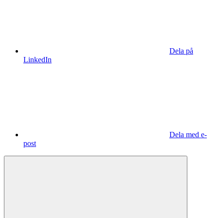
Dela på
LinkedIn
Dela med e-
post