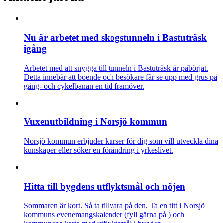
Nu är arbetet med skogstunneln i Bastuträsk
igång
Arbetet med att snygga till tunneln i Bastuträsk är påbörjat.
Detta innebär att boende och besökare får se upp med grus på
gång- och cykelbanan en tid framöver.
Vuxenutbildning i Norsjö kommun
Norsjö kommun erbjuder kurser för dig som vill utveckla dina
kunskaper eller söker en förändring i yrkeslivet.
Hitta till bygdens utflyktsmål och nöjen
Sommaren är kort. Så ta tillvara på den. Ta en titt i Norsjö
kommuns evenemangskalender (fyll gärna på ) och