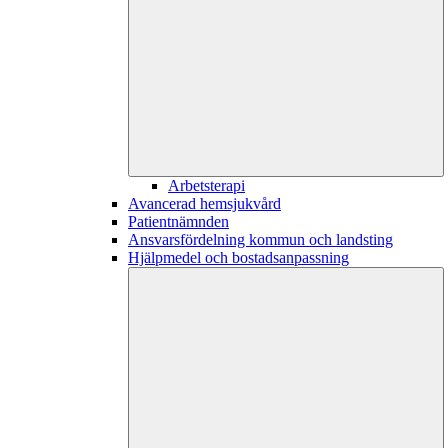
Arbetsterapi
Avancerad hemsjukvård
Patientnämnden
Ansvarsfördelning kommun och landsting
Hjälpmedel och bostadsanpassning