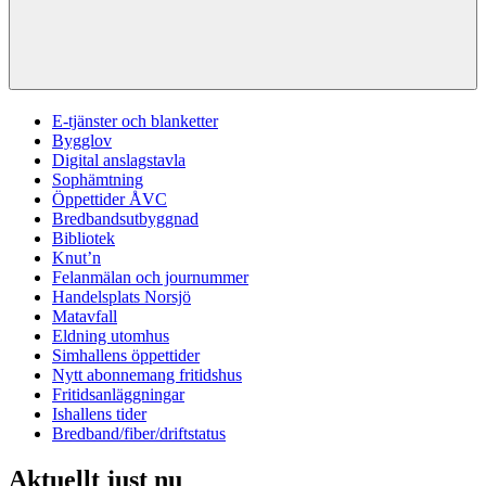
E-tjänster och blanketter
Bygglov
Digital anslagstavla
Sophämtning
Öppettider ÅVC
Bredbandsutbyggnad
Bibliotek
Knut’n
Felanmälan och journummer
Handelsplats Norsjö
Matavfall
Eldning utomhus
Simhallens öppettider
Nytt abonnemang fritidshus
Fritidsanläggningar
Ishallens tider
Bredband/fiber/driftstatus
Aktuellt just nu