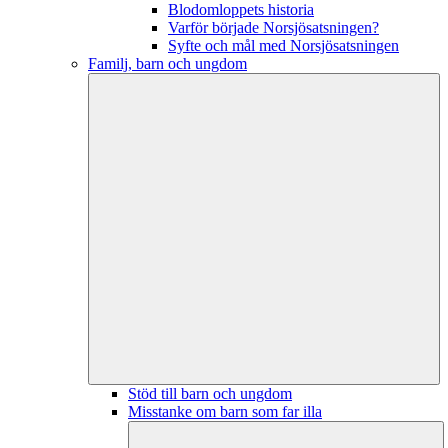
Blodomloppets historia
Varför började Norsjösatsningen?
Syfte och mål med Norsjösatsningen
Familj, barn och ungdom
Stöd till barn och ungdom
Misstanke om barn som far illa