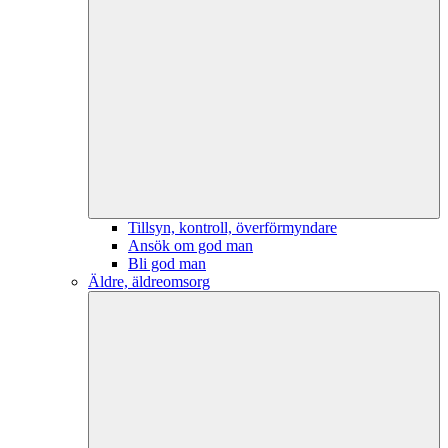
Tillsyn, kontroll, överförmyndare
Ansök om god man
Bli god man
Äldre, äldreomsorg