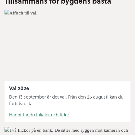
Tillsammans för bygdens bästa
Bygglov
Digital anslagstavla
Sophämtning
Öppettider ÅVC
Bredbandsutbyggnad
Bibliotek
Val 2026
Knut’n
Den 13 september är det val. Från den 26 augusti kan du
förtidsrösta.
Felanmälan och journummer
Här hittar du lokaler och tider
Handelsplats Norsjö