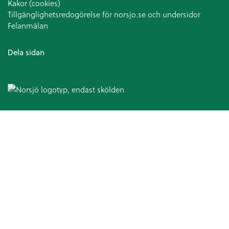
Kakor (cookies)
Tillgänglighetsredogörelse för norsjo.se och undersidor
Felanmälan
Dela sidan
Omsorg och hjälp
Hälso- och sjukvård
Patientsäkerhetsberättelse
Medicinska enheten
Arbetsterapi
Avancerad hemsjukvård
Patientnämnden
Ansvarsfördelning kommun och landsting
Hjälpmedel och bostadsanpassning
Bostadsanpassningsbidrag
Att ansöka om bostadsanpassningsbidrag