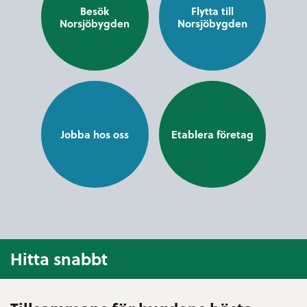
Besök
Flytta till
Norsjöbygden
Norsjöbygden
Jobba hos oss
Etablera företag
Hitta snabbt
E-tjänster och blanketter