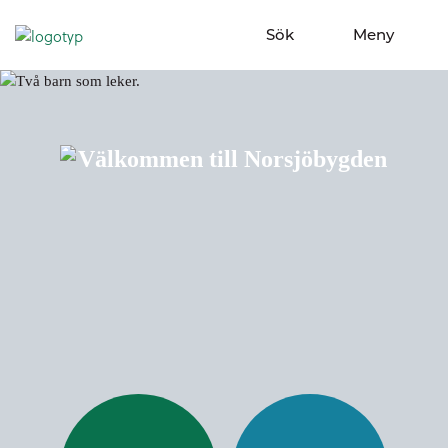
Sök
Meny
Visa sökfält
Visa meny
Välkommen till Nor