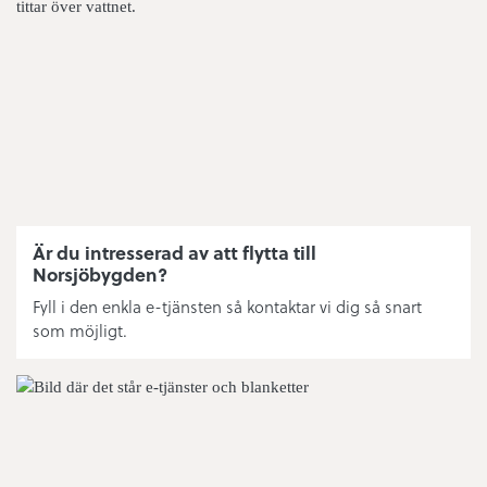
Matavfall
Eldning utomhus
Simhallens öppettider
Nytt abonnemang fritidshus
Fritidsanläggningar
Är du intresserad av att flytta till
Norsjöbygden?
Ishallens tider
Fyll i den enkla e-tjänsten så kontaktar vi dig så snart
som möjligt.
Bredband/fiber/driftstatus